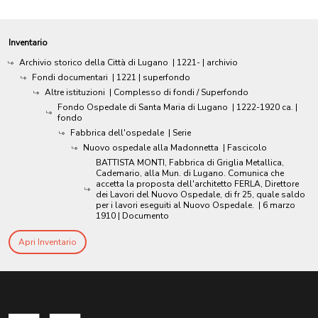
Inventario
Archivio storico della Città di Lugano
|
1221-
| archivio
Fondi documentari
|
1221
| superfondo
Altre istituzioni
| Complesso di fondi / Superfondo
Fondo Ospedale di Santa Maria di Lugano
|
1222-1920 ca.
|
fondo
Fabbrica dell'ospedale
| Serie
Nuovo ospedale alla Madonnetta
| Fascicolo
BATTISTA MONTI, Fabbrica di Griglia Metallica,
Cademario, alla Mun. di Lugano. Comunica che
accetta la proposta dell'architetto FERLA, Direttore
dei Lavori del Nuovo Ospedale, di fr 25, quale saldo
per i lavori eseguiti al Nuovo Ospedale.
|
6 marzo
1910
| Documento
Apri Inventario