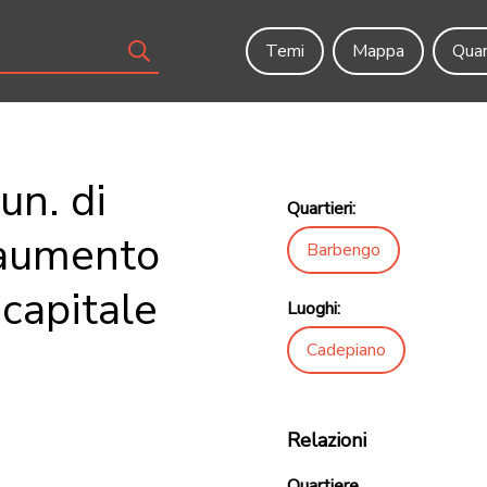
Temi
Mappa
Quar
un. di
Quartieri:
 aumento
Barbengo
 capitale
Luoghi:
Cadepiano
Relazioni
Quartiere