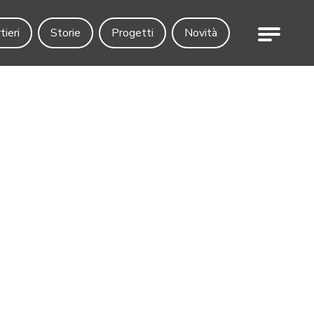
Menu
tieri
Storie
Progetti
Novità