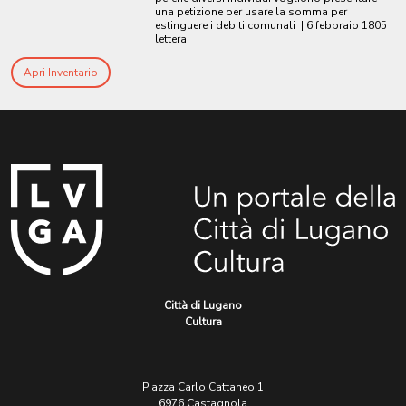
una petizione per usare la somma per
estinguere i debiti comunali
|
6 febbraio 1805
|
lettera
Apri Inventario
Città di Lugano
Cultura
Piazza Carlo Cattaneo 1
6976 Castagnola