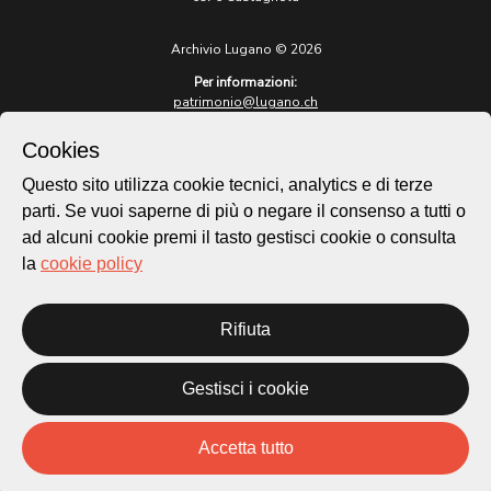
Archivio Lugano © 2026
Per informazioni:
patrimonio@lugano.ch
t. +41 58 866 68 50
Cookies
Sito istituzionale:
lugano.ch
Questo sito utilizza cookie tecnici, analytics e di terze
parti. Se vuoi saperne di più o negare il consenso a tutti o
Cookie policy
ad alcuni cookie premi il tasto gestisci cookie o consulta
Privacy Policy
la
cookie policy
Credits
Homepage
Temi
Rifiuta
Mappa
Storie
Gestisci i cookie
Novità
Progetti
Accetta tutto