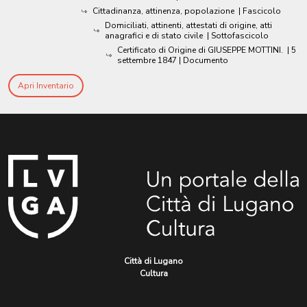
Cittadinanza, attinenza, popolazione
| Fascicolo
Domiciliati, attinenti, attestati di origine, atti
anagrafici e di stato civile
| Sottofascicolo
Certificato di Origine di GIUSEPPE MOTTINI.
|
5
settembre 1847
| Documento
Apri Inventario
Città di Lugano
Cultura