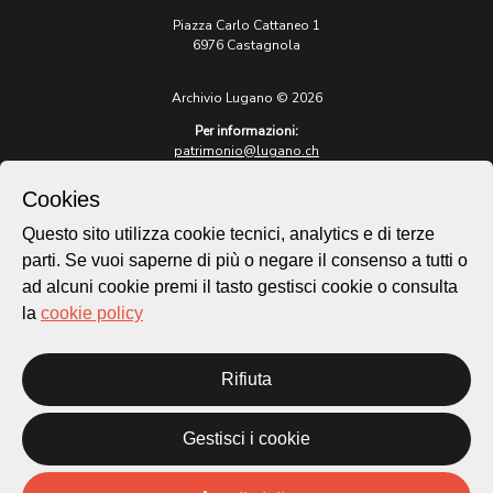
Piazza Carlo Cattaneo 1
6976 Castagnola
Archivio Lugano © 2026
Per informazioni:
patrimonio@lugano.ch
t. +41 58 866 68 50
Cookies
Sito istituzionale:
lugano.ch
Questo sito utilizza cookie tecnici, analytics e di terze
parti. Se vuoi saperne di più o negare il consenso a tutti o
Cookie policy
ad alcuni cookie premi il tasto gestisci cookie o consulta
Privacy Policy
la
cookie policy
Credits
Homepage
Rifiuta
Temi
Mappa
Storie
Gestisci i cookie
Novità
Progetti