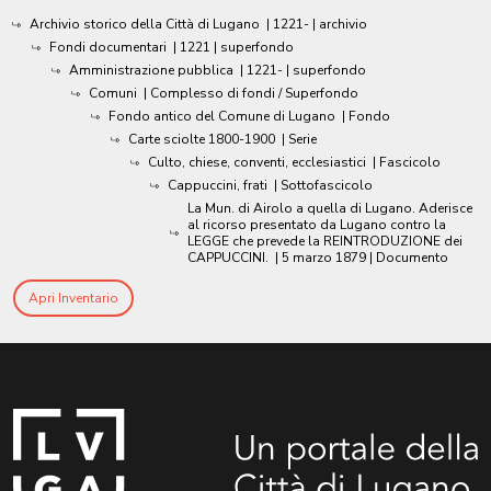
Archivio storico della Città di Lugano
|
1221-
| archivio
Fondi documentari
|
1221
| superfondo
Amministrazione pubblica
|
1221-
| superfondo
Comuni
| Complesso di fondi / Superfondo
Fondo antico del Comune di Lugano
| Fondo
Carte sciolte 1800-1900
| Serie
Culto, chiese, conventi, ecclesiastici
| Fascicolo
Cappuccini, frati
| Sottofascicolo
La Mun. di Airolo a quella di Lugano. Aderisce
al ricorso presentato da Lugano contro la
LEGGE che prevede la REINTRODUZIONE dei
CAPPUCCINI.
|
5 marzo 1879
| Documento
Apri Inventario