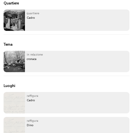
Quartiere
quartiere
Cadro
Tema
in relazione
cronaca
Luoghi
raffigura
Cadro
raffigura
Dino