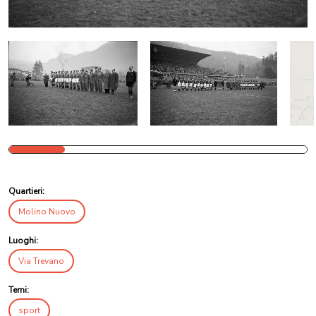
Quartieri:
Molino Nuovo
Luoghi:
Via Trevano
Temi:
sport