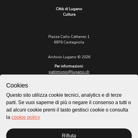
Città di Lugano
Cultura
Piazza Carlo Cattaneo 1
6976 Castagnola
Archivio Lugano © 2026
Per informazioni:
patrimonio@lugano.ch
t. +41 58 866 68 50
Cookies
Sito istituzionale:
lugano.ch
Questo sito utilizza cookie tecnici, analytics e di terze
parti. Se vuoi saperne di più o negare il consenso a tutti o
Cookie policy
ad alcuni cookie premi il tasto gestisci cookie o consulta
Privacy Policy
la
cookie policy
Credits
Homepage
Rifiuta
Temi