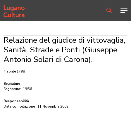
Home page
Men
Ricerca
Relazione del giudice di vittovaglia,
Sanità, Strade e Ponti (Giuseppe
Antonio Solari di Carona).
4 aprile 1798
Segnature
Segnatura:
19/56
Responsabilità
Data compilazione:
11 Novembre 2002