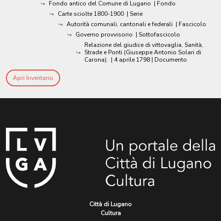
Fondo antico del Comune di Lugano
| Fondo
Carte sciolte 1800-1900
| Serie
Autorità comunali, cantonali e federali
| Fascicolo
Governo provvisorio
| Sottofascicolo
Relazione del giudice di vittovaglia, Sanità,
Strade e Ponti (Giuseppe Antonio Solari di
Carona).
|
4 aprile 1798
| Documento
Apri Inventario
Città di Lugano
Cultura