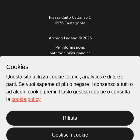
Piazza Carlo Cattaneo 1
6976 Castagnola
Archivio Lugano © 2026
Per informazioni:
patrimonio@lugano.ch
t. +41 58 866 68 50
Cookies
Sito istituzionale:
lugano.ch
Questo sito utilizza cookie tecnici, analytics e di terze
parti. Se vuoi saperne di più o negare il consenso a tutti o
Cookie policy
ad alcuni cookie premi il tasto gestisci cookie o consulta
Privacy Policy
la
cookie policy
Credits
Homepage
Rifiuta
Temi
Mappa
Storie
Gestisci i cookie
Novità