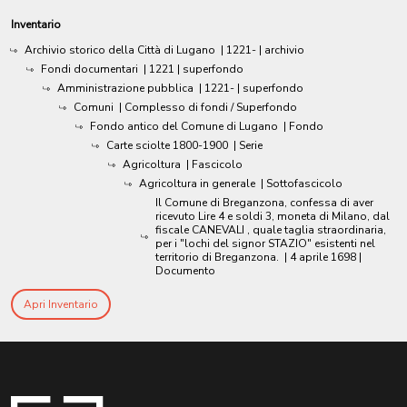
Inventario
Archivio storico della Città di Lugano
|
1221-
| archivio
Fondi documentari
|
1221
| superfondo
Amministrazione pubblica
|
1221-
| superfondo
Comuni
| Complesso di fondi / Superfondo
Fondo antico del Comune di Lugano
| Fondo
Carte sciolte 1800-1900
| Serie
Agricoltura
| Fascicolo
Agricoltura in generale
| Sottofascicolo
Il Comune di Breganzona, confessa di aver
ricevuto Lire 4 e soldi 3, moneta di Milano, dal
fiscale CANEVALI , quale taglia straordinaria,
per i "lochi del signor STAZIO" esistenti nel
territorio di Breganzona.
|
4 aprile 1698
|
Documento
Apri Inventario