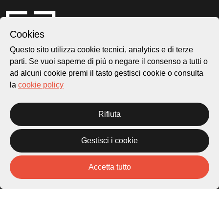
Cookies
Questo sito utilizza cookie tecnici, analytics e di terze
parti. Se vuoi saperne di più o negare il consenso a tutti o
ad alcuni cookie premi il tasto gestisci cookie o consulta
la
cookie policy
Città di Lugano
Cultura
Rifiuta
Piazza Carlo Cattaneo 1
6976 Castagnola
Gestisci i cookie
Archivio Lugano © 2026
Accetta tutto
Per informazioni:
patrimonio@lugano.ch
t. +41 58 866 68 50
Sito istituzionale: