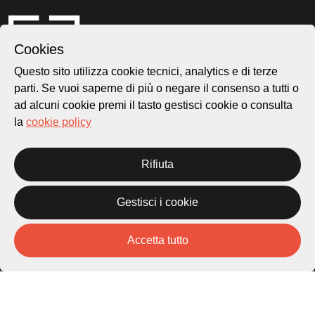
Cookies
Questo sito utilizza cookie tecnici, analytics e di terze
parti. Se vuoi saperne di più o negare il consenso a tutti o
ad alcuni cookie premi il tasto gestisci cookie o consulta
la
cookie policy
Città di Lugano
Cultura
Rifiuta
Piazza Carlo Cattaneo 1
6976 Castagnola
Gestisci i cookie
Archivio Lugano © 2026
Accetta tutto
Per informazioni:
patrimonio@lugano.ch
t. +41 58 866 68 50
Sito istituzionale: