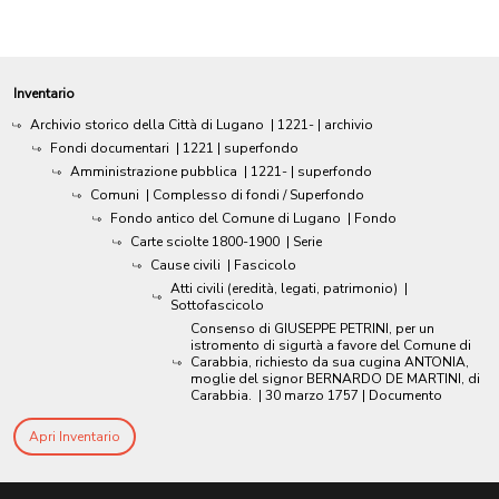
Inventario
Archivio storico della Città di Lugano
|
1221-
| archivio
Fondi documentari
|
1221
| superfondo
Amministrazione pubblica
|
1221-
| superfondo
Comuni
| Complesso di fondi / Superfondo
Fondo antico del Comune di Lugano
| Fondo
Carte sciolte 1800-1900
| Serie
Cause civili
| Fascicolo
Atti civili (eredità, legati, patrimonio)
|
Sottofascicolo
Consenso di GIUSEPPE PETRINI, per un
istromento di sigurtà a favore del Comune di
Carabbia, richiesto da sua cugina ANTONIA,
moglie del signor BERNARDO DE MARTINI, di
Carabbia.
|
30 marzo 1757
| Documento
Apri Inventario