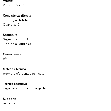
Autore
Vincenzo Vicari
Consistenza rilevata
Tipologia:
fototipo/i
Quantità:
6
Segnature
Segnatura:
LE 6 B
Tipologia:
originale
Cromatismo
b/n
Materia e tecnica
bromuro d'argento / pellicola
Tecnica esecutiva
negativo al bromuro d'argento
Supporto
pellicola