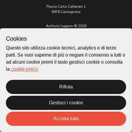
Piazza Carlo Cattaneo 1
6976 Castagnola
Archivio Lugano © 2026
Per informazioni:
Cookies
patrimonio@lugano.ch
t. +41 58 866 68 50
Questo sito utilizza cookie tecnici, analytics e di terze
parti. Se vuoi saperne di più o negare il consenso a tutti o
Sito istituzionale:
lugano.ch
ad alcuni cookie premi il tasto gestisci cookie o consulta
la
cookie policy
Cookie policy
Privacy Policy
Credits
Rifiuta
Homepage
Temi
Gestisci i cookie
Mappa
Storie
Accetta tutto
Novità
Progetti