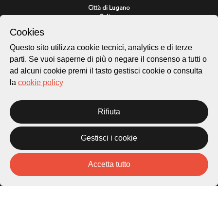
Città di Lugano
Cultura
Cookies
Questo sito utilizza cookie tecnici, analytics e di terze
Piazza Carlo Cattaneo 1
parti. Se vuoi saperne di più o negare il consenso a tutti o
6976 Castagnola
ad alcuni cookie premi il tasto gestisci cookie o consulta
la
cookie policy
Archivio Lugano © 2026
Per informazioni:
patrimonio@lugano.ch
Rifiuta
t. +41 58 866 68 50
Sito istituzionale:
Gestisci i cookie
lugano.ch
Accetta tutto
Cookie policy
Privacy Policy
Credits
Homepage
Temi