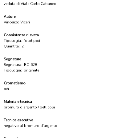
veduta di Viale Carlo Cattaneo.
Autore
Vincenzo Vicari
Consistenza rilevata
Tipologia:
fototipo/i
Quantità:
2
Segnature
Segnatura:
RO 62B
Tipologia:
originale
Cromatismo
b/n
Materia e tecnica
bromuro d'argento / pellicola
Tecnica esecutiva
negativo al bromuro d'argento