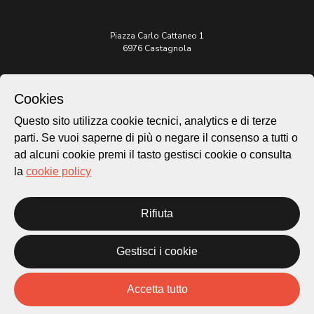
Piazza Carlo Cattaneo 1
6976 Castagnola
Archivio Lugano © 2026
Cookies
Per informazioni:
patrimonio@lugano.ch
Questo sito utilizza cookie tecnici, analytics e di terze
t. +41 58 866 68 50
parti. Se vuoi saperne di più o negare il consenso a tutti o
Sito istituzionale:
ad alcuni cookie premi il tasto gestisci cookie o consulta
lugano.ch
la
cookie policy
Cookie policy
Privacy Policy
Rifiuta
Credits
Homepage
Gestisci i cookie
Temi
Mappa
Accetta tutto
Storie
Novità