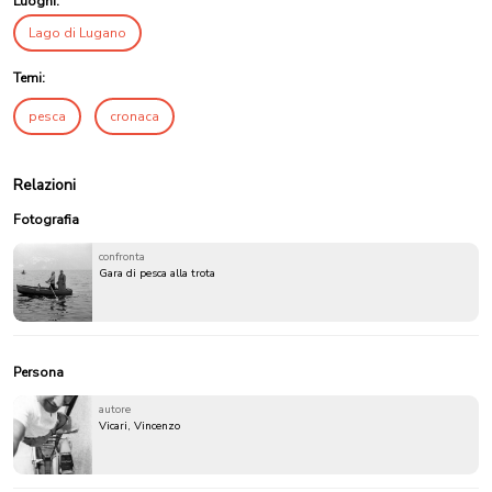
Luoghi:
Lago di Lugano
Temi:
pesca
cronaca
Relazioni
Fotografia
confronta
Gara di pesca alla trota
Persona
autore
Vicari, Vincenzo