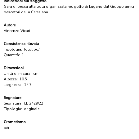
Indicazioni sul soggetto
Gara di pesca alla trota organizzata nel golfo di Lugano dal Gruppo amici
pescatori della Ceresiana.
Autore
Vincenzo Vicari
Consistenza rilevata
Tipologia:
fototipo/i
Quantità:
1
Dimensioni
Unità di misura:
cm
Altezza:
10.5
Larghezza:
14.7
Segnature
Segnatura:
LE 2429/22
Tipologia:
originale
Cromatismo
b/n