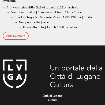
Inventario
Archivio storico della Città di Lugano
|
1221-
| archivio
Fondi iconografici
| Complesso di fondi / Superfondo
Fondo fotografico Vincenzo Vicari
|
1936-1990 ca.
| fondo
Non pubblicate
| Serie
Pesca alla trota
|
1 aprile 1950
| positivo
Apri Inventario
Città di Lugano
Cultura