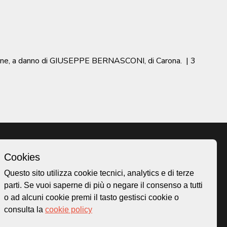
ione, a danno di GIUSEPPE BERNASCONI, di Carona.
|
3
Cookies
Homepage
Questo sito utilizza cookie tecnici, analytics e di terze
o.ch
Temi
parti. Se vuoi saperne di più o negare il consenso a tutti
 50
Mappa
o ad alcuni cookie premi il tasto gestisci cookie o
Storie
consulta la
cookie policy
Novità