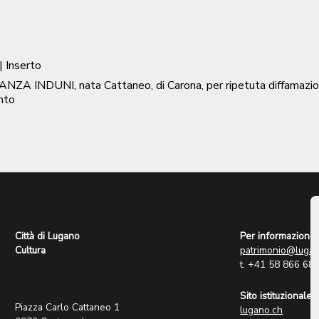
| Inserto
NZA INDUNI, nata Cattaneo, di Carona, per ripetuta diffamaz
nto
Città di Lugano
Per informazioni:
Cultura
patrimonio@lugan
t. +41 58 866 68
Sito istituzionale:
Piazza Carlo Cattaneo 1
lugano.ch