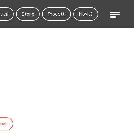
Menu
tieri
Storie
Progetti
Novità
nali