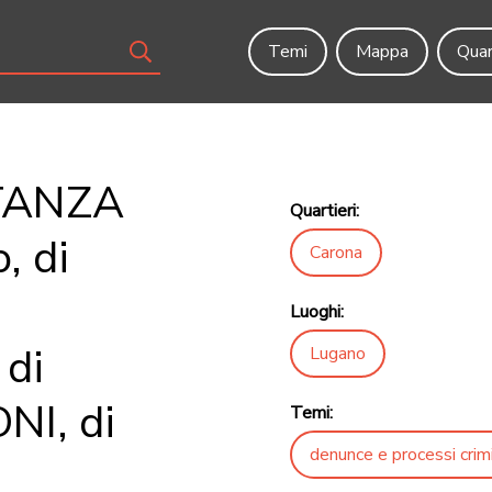
Temi
Mappa
Quar
STANZA
Quartieri:
, di
Carona
Luoghi:
 di
Lugano
I, di
Temi:
denunce e processi crimi