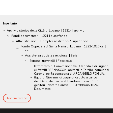
Inventario
Archivio storico della Città di Lugano
|
1221-
| archivio
Fondi documentari
|
1221
| superfondo
Altre istituzioni
| Complesso di fondi / Superfondo
Fondo Ospedale di Santa Maria di Lugano
|
1222-1920 ca.
|
fondo
Assistenza sociale e religiosa
| Serie
Esposti, trovatelli
| Fascicolo
Istromento di Convenzione fra l'Ospedale di Lugano
e i fratelli BERNASCONI abitanti in Torello, comune di
Carona, per la consegna di ARCANGELO FOGLIA,
figlio di Giovanni di Lugano, caduto a carico
dell'Ospitale perchè abbandonato dai propri
genitori. (Notaro Canevali).
|
3 febbraio 1824
|
Documento
Apri Inventario