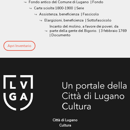
Fondo antico del Comune di Lugano
| Fondo
Carte sciolte 1800-1900
| Serie
Assistenza, beneficienza
| Fascicolo
Elargizioni, beneficienza
| Sottofascicolo
Incanto del molino, a favore dei poveri, da
parte della gente del Bigorio.
|
3 febbraio 1769
| Documento
Apri Inventario
Città di Lugano
Cultura