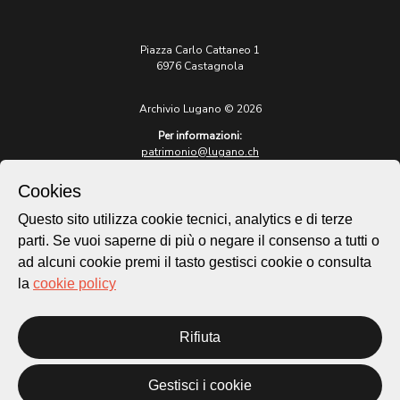
Piazza Carlo Cattaneo 1
6976 Castagnola
Archivio Lugano © 2026
Per informazioni:
patrimonio@lugano.ch
t. +41 58 866 68 50
Cookies
Sito istituzionale:
lugano.ch
Questo sito utilizza cookie tecnici, analytics e di terze
parti. Se vuoi saperne di più o negare il consenso a tutti o
Cookie policy
ad alcuni cookie premi il tasto gestisci cookie o consulta
Privacy Policy
la
cookie policy
Credits
Homepage
Rifiuta
Temi
Mappa
Storie
Gestisci i cookie
Novità