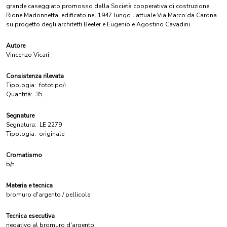
grande caseggiato promosso dalla Società cooperativa di costruzione
Rione Madonnetta, edificato nel 1947 lungo l’attuale Via Marco da Carona
su progetto degli architetti Beeler e Eugenio e Agostino Cavadini.
Autore
Vincenzo Vicari
Consistenza rilevata
Tipologia:
fototipo/i
Quantità:
35
Segnature
Segnatura:
LE 2279
Tipologia:
originale
Cromatismo
b/n
Materia e tecnica
bromuro d'argento / pellicola
Tecnica esecutiva
negativo al bromuro d'argento