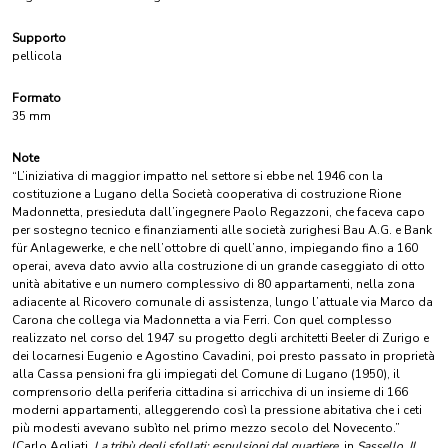
Supporto
pellicola
Formato
35 mm
Note
“L’iniziativa di maggior impatto nel settore si ebbe nel 1946 con la
costituzione a Lugano della Società cooperativa di costruzione Rione
Madonnetta, presieduta dall’ingegnere Paolo Regazzoni, che faceva capo
per sostegno tecnico e finanziamenti alle società zurighesi Bau A.G. e Bank
für Anlagewerke, e che nell’ottobre di quell’anno, impiegando fino a 160
operai, aveva dato avvio alla costruzione di un grande caseggiato di otto
unità abitative e un numero complessivo di 80 appartamenti, nella zona
adiacente al Ricovero comunale di assistenza, lungo l’attuale via Marco da
Carona che collega via Madonnetta a via Ferri. Con quel complesso
realizzato nel corso del 1947 su progetto degli architetti Beeler di Zurigo e
dei locarnesi Eugenio e Agostino Cavadini, poi presto passato in proprietà
alla Cassa pensioni fra gli impiegati del Comune di Lugano (1950), il
comprensorio della periferia cittadina si arricchiva di un insieme di 166
moderni appartamenti, alleggerendo così la pressione abitativa che i ceti
più modesti avevano subìto nel primo mezzo secolo del Novecento.”
(Carlo Agliati,
La tribù degli sfollati: espulsioni dal quartiere
, in
Sassello. Il