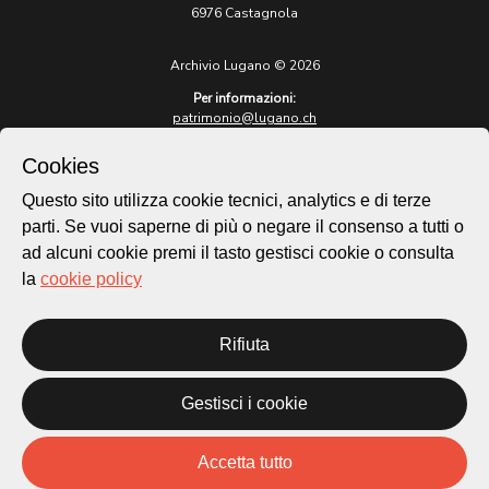
6976 Castagnola
Archivio Lugano © 2026
Per informazioni:
patrimonio@lugano.ch
t. +41 58 866 68 50
Cookies
Sito istituzionale:
lugano.ch
Questo sito utilizza cookie tecnici, analytics e di terze
parti. Se vuoi saperne di più o negare il consenso a tutti o
Cookie policy
ad alcuni cookie premi il tasto gestisci cookie o consulta
Privacy Policy
la
cookie policy
Credits
Homepage
Rifiuta
Temi
Mappa
Storie
Gestisci i cookie
Novità
Progetti
Accetta tutto