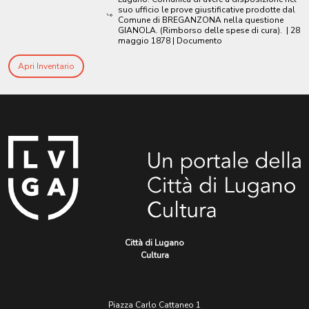
suo ufficio le prove giustificative prodotte dal
Comune di BREGANZONA nella questione
GIANOLA. (Rimborso delle spese di cura).
|
28
maggio 1878
| Documento
Apri Inventario
Città di Lugano
Cultura
Piazza Carlo Cattaneo 1