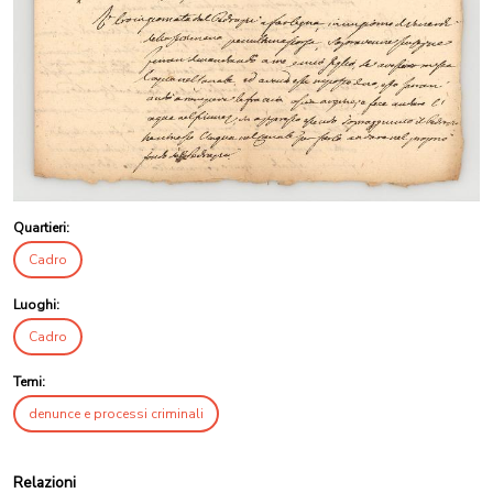
Quartieri:
Cadro
Luoghi:
Cadro
Temi:
denunce e processi criminali
Relazioni