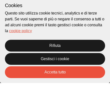
Cookies
Questo sito utilizza cookie tecnici, analytics e di terze
parti. Se vuoi saperne di più o negare il consenso a tutti o
ad alcuni cookie premi il tasto gestisci cookie o consulta
la
cookie policy
Città di Lugano
Cultura
Rifiuta
Gestisci i cookie
Piazza Carlo Cattaneo 1
6976 Castagnola
Accetta tutto
Archivio Lugano © 2026
Per informazioni:
patrimonio@lugano.ch
t. +41 58 866 68 50
Sito istituzionale:
lugano.ch