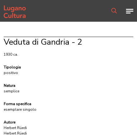
Home page
Men
Ricerca
Veduta di Gandria - 2
1930 ca.
Tipologia
positivo
Natura
semplice
Forma specifica
esemplare singolo
Autore
Herbert Rüedi
Herbert Rüedi