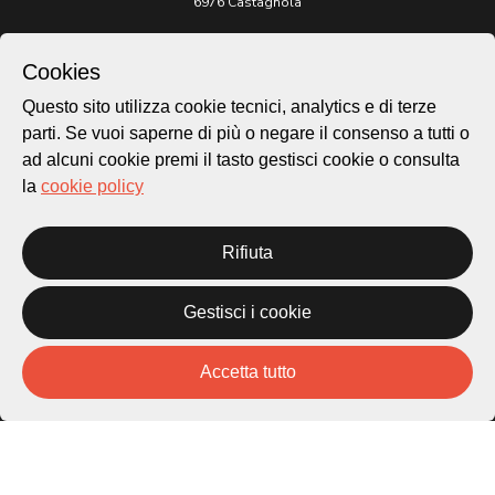
6976 Castagnola
Archivio Lugano © 2026
Cookies
Per informazioni:
Questo sito utilizza cookie tecnici, analytics e di terze
patrimonio@lugano.ch
t. +41 58 866 68 50
parti. Se vuoi saperne di più o negare il consenso a tutti o
ad alcuni cookie premi il tasto gestisci cookie o consulta
Sito istituzionale:
la
cookie policy
lugano.ch
Cookie policy
Rifiuta
Privacy Policy
Credits
Gestisci i cookie
Homepage
Temi
Mappa
Accetta tutto
Storie
Novità
Progetti