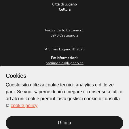
Città di Lugano
Cultura
Piazza Carlo Cattaneo 1
6976 Castagnola
Archivio Lugano © 2026
Per informazioni:
patrimonio@lugano.ch
t. +41 58 866 68 50
Cookies
Sito istituzionale:
lugano.ch
Questo sito utilizza cookie tecnici, analytics e di terze
parti. Se vuoi saperne di più o negare il consenso a tutti o
Cookie policy
ad alcuni cookie premi il tasto gestisci cookie o consulta
Privacy Policy
la
cookie policy
Credits
Homepage
Rifiuta
Temi
Mappa