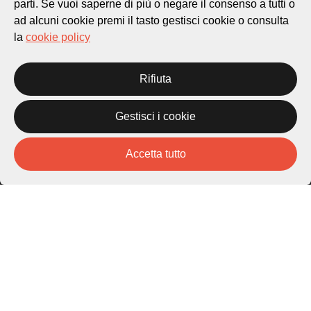
parti. Se vuoi saperne di più o negare il consenso a tutti o
Città di Lugano
ad alcuni cookie premi il tasto gestisci cookie o consulta
Cultura
la
cookie policy
Piazza Carlo Cattaneo 1
Rifiuta
6976 Castagnola
Gestisci i cookie
Archivio Lugano © 2026
Per informazioni:
Accetta tutto
patrimonio@lugano.ch
t. +41 58 866 68 50
Sito istituzionale:
lugano.ch
Cookie policy
Privacy Policy
Credits
Homepage
Temi