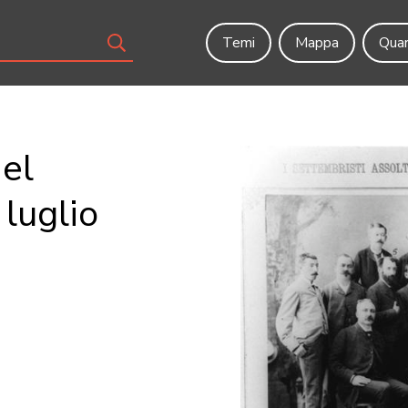
Temi
Mappa
Quar
nel
 luglio