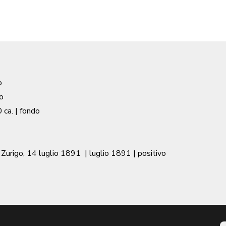
o
o
 ca.
| fondo
i Zurigo, 14 luglio 1891
|
luglio 1891
| positivo