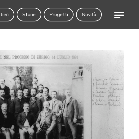
Menu
tieri
Storie
Progetti
Novità