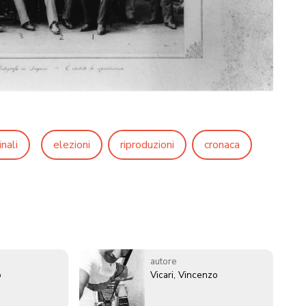
nali
elezioni
riproduzioni
cronaca
autore
o
Vicari, Vincenzo