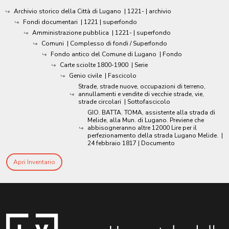
Archivio storico della Città di Lugano
|
1221-
| archivio
Fondi documentari
|
1221
| superfondo
Amministrazione pubblica
|
1221-
| superfondo
Comuni
| Complesso di fondi / Superfondo
Fondo antico del Comune di Lugano
| Fondo
Carte sciolte 1800-1900
| Serie
Genio civile
| Fascicolo
Strade, strade nuove, occupazioni di terreno,
annullamenti e vendite di vecchie strade, vie,
strade circolari
| Sottofascicolo
GIO. BATTA. TOMA, assistente alla strada di
Melide, alla Mun. di Lugano. Previene che
abbisogneranno altre 12000 Lire per il
perfezionamento della strada Lugano Melide.
|
24 febbraio 1817
| Documento
Apri Inventario