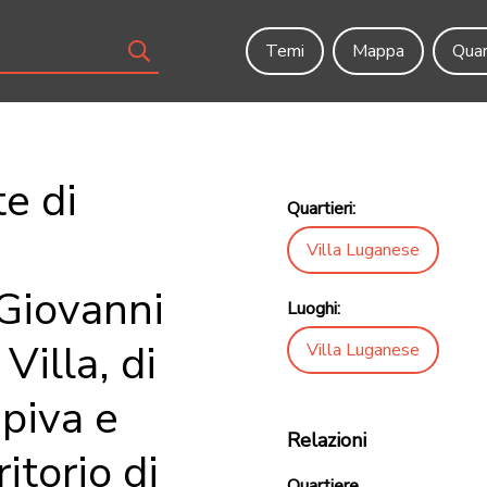
Temi
Mappa
Quar
te di
Quartieri:
Villa Luganese
 Giovanni
Luoghi:
Villa, di
Villa Luganese
piva e
Relazioni
itorio di
Quartiere