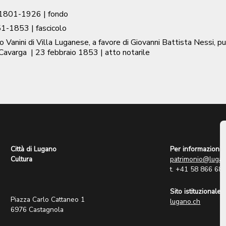
1801-1926
| fondo
51-1853
| fascicolo
Vanini di Villa Luganese, a favore di Giovanni Battista Nessi, pur
 Cavarga
|
23 febbraio 1853
| atto notarile
Città di Lugano
Per informazioni:
Cultura
patrimonio@lugan
t. +41 58 866 68
Sito istituzionale:
Piazza Carlo Cattaneo 1
lugano.ch
6976 Castagnola