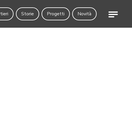
Menu
tieri
Storie
Progetti
Novità