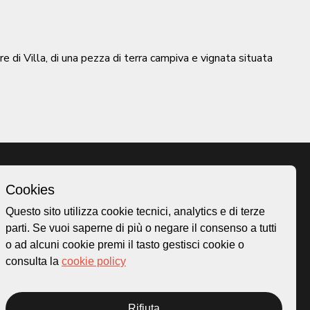
e di Villa, di una pezza di terra campiva e vignata situata
Cookies
Homepage
Questo sito utilizza cookie tecnici, analytics e di terze
o.ch
Temi
parti. Se vuoi saperne di più o negare il consenso a tutti
 50
Mappa
o ad alcuni cookie premi il tasto gestisci cookie o
Storie
consulta la
cookie policy
Novità
Progetti
Rifiuta