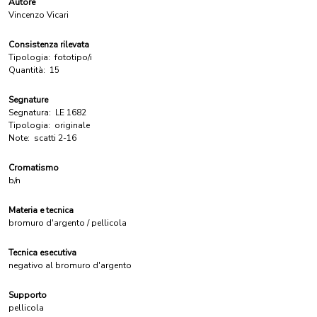
Autore
Vincenzo Vicari
Consistenza rilevata
Tipologia:
fototipo/i
Quantità:
15
Segnature
Segnatura:
LE 1682
Tipologia:
originale
Note:
scatti 2-16
Cromatismo
b/n
Materia e tecnica
bromuro d'argento / pellicola
Tecnica esecutiva
negativo al bromuro d'argento
Supporto
pellicola