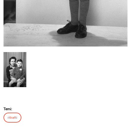
Temi:
ritratti