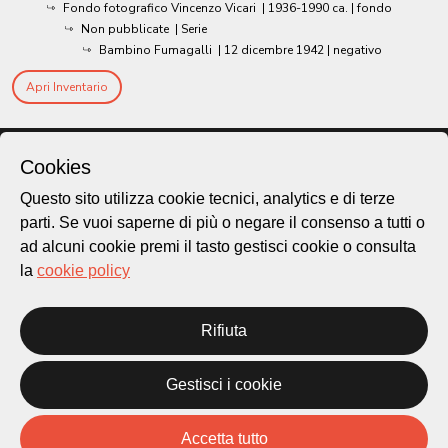
Fondo fotografico Vincenzo Vicari
|
1936-1990 ca.
| fondo
Non pubblicate
| Serie
Bambino Fumagalli
|
12 dicembre 1942
| negativo
Apri Inventario
Cookies
Questo sito utilizza cookie tecnici, analytics e di terze
parti. Se vuoi saperne di più o negare il consenso a tutti o
ad alcuni cookie premi il tasto gestisci cookie o consulta
la
cookie policy
Rifiuta
Città di Lugano
Cultura
Gestisci i cookie
Piazza Carlo Cattaneo 1
Accetta tutto