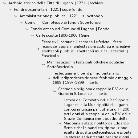
Archivio storico della Città di Lugano
|
1221-
| archivio
Fondi documentari
|
1221
| superfondo
Amministrazione pubblica
|
1221-
| superfondo
Comuni
| Complesso di fondi / Superfondo
Fondo antico del Comune di Lugano
| Fondo
Carte sciolte 1800-1900
| Serie
Feste civili comunali, cantonali e federali, feste
religiose, sagre, manifestazioni culturali e ricreative,
spettacoli pubblici, spettacoli musicali e teatrali
|
Fascicolo
Manifestazioni e feste patriottiche e politiche
|
Sottofascicolo
Festeggiamenti per il primo centenario
dell'Indipendenza ticinese, febbraio e maggio
1898
|
1897-1899
| inserto
Cerimonia religiosa e cappella B.V. delle
Grazie in S. Lorenzo
| Inserto
Lettera del Comitato delle Pie Signore
Luganesi alla Municipalità di Lugano,
con cui ringrazia per l'offerta di fr. 200
per i doni alla cappella della B.V. delle
Grazie. Comunica che il quadro della
Madonna è stato ripulito da Edoardo
Berta e che la bandiera, riproduzione
esatta di quella settecentesca, è pronta.
La stessa sarà prestata per i tre giorni