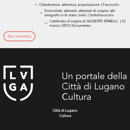
Cittadinanza, attinenza, popolazione
| Fascicolo
Domiciliati, attinenti, attestati di origine, atti
anagrafici e di stato civile
| Sottofascicolo
Certificato d'origine di GIUSEPPE SPINELLI.
|
21
marzo 1870
| Documento
Apri Inventario
Città di Lugano
Cultura