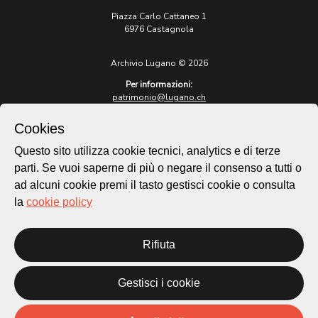
Piazza Carlo Cattaneo 1
6976 Castagnola
Archivio Lugano © 2026
Per informazioni:
patrimonio@lugano.ch
t. +41 58 866 68 50
Cookies
Sito istituzionale:
lugano.ch
Questo sito utilizza cookie tecnici, analytics e di terze
parti. Se vuoi saperne di più o negare il consenso a tutti o
Cookie policy
ad alcuni cookie premi il tasto gestisci cookie o consulta
Privacy Policy
la
cookie policy
Credits
Homepage
Rifiuta
Temi
Mappa
Storie
Gestisci i cookie
Novità
Progetti