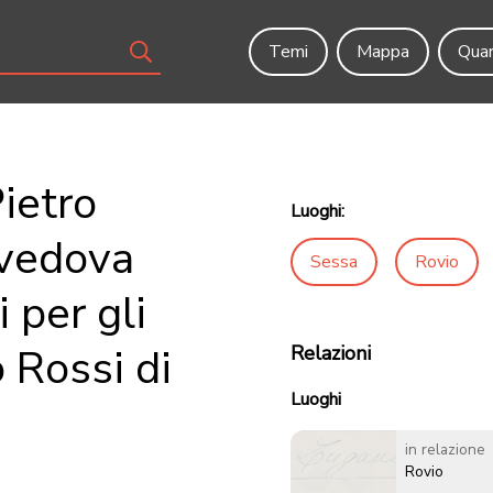
Temi
Mappa
Quar
Pietro
Luoghi:
 vedova
Sessa
Rovio
 per gli
o Rossi di
Relazioni
Luoghi
in relazione
Rovio