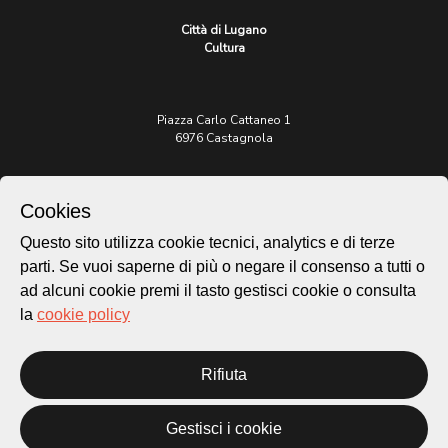
Città di Lugano
Cultura
Piazza Carlo Cattaneo 1
6976 Castagnola
Archivio Lugano © 2026
Cookies
Per informazioni:
patrimonio@lugano.ch
Questo sito utilizza cookie tecnici, analytics e di terze
t. +41 58 866 68 50
parti. Se vuoi saperne di più o negare il consenso a tutti o
Sito istituzionale:
ad alcuni cookie premi il tasto gestisci cookie o consulta
lugano.ch
la
cookie policy
Cookie policy
Privacy Policy
Rifiuta
Credits
Homepage
Gestisci i cookie
Temi