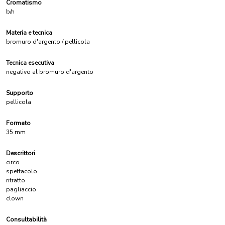
Cromatismo
b/n
Materia e tecnica
bromuro d'argento / pellicola
Tecnica esecutiva
negativo al bromuro d'argento
Supporto
pellicola
Formato
35 mm
Descrittori
circo
spettacolo
ritratto
pagliaccio
clown
Consultabilità