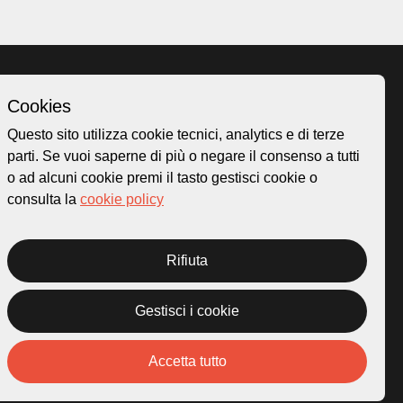
Cookies
Homepage
Questo sito utilizza cookie tecnici, analytics e di terze
o.ch
Temi
parti. Se vuoi saperne di più o negare il consenso a tutti
 50
Mappa
o ad alcuni cookie premi il tasto gestisci cookie o
Storie
consulta la
cookie policy
Novità
Progetti
Rifiuta
Gestisci i cookie
rivacy Policy
Credits
Accetta tutto