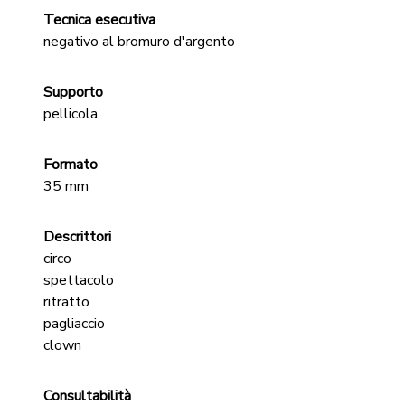
Tecnica esecutiva
negativo al bromuro d'argento
Supporto
pellicola
Formato
35 mm
Descrittori
circo
spettacolo
ritratto
pagliaccio
clown
Consultabilità