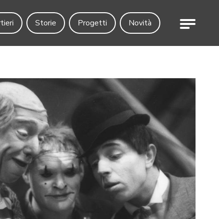
Menu
tieri
Storie
Progetti
Novità