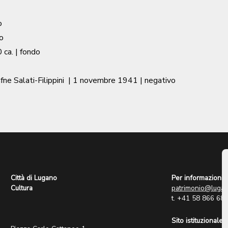
o
o
 ca.
| fondo
ne Salati-Filippini
|
1 novembre 1941
| negativo
Città di Lugano
Per informazioni:
Cultura
patrimonio@lugan
t. +41 58 866 68
Sito istituzionale: