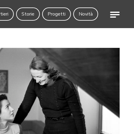
Menu
tieri
Storie
Progetti
Novità