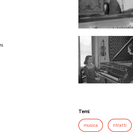
i.
Temi:
musica
ritratti