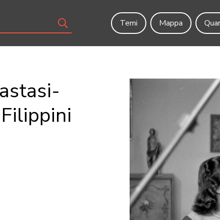
Temi
Mappa
Quar
astasi-
Filippini