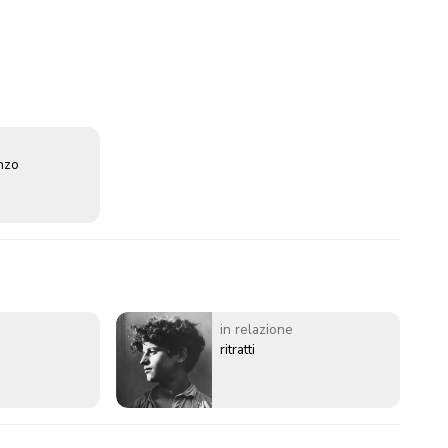
enzo
in relazione
ritratti