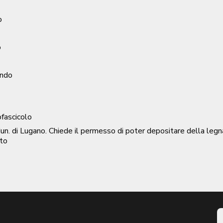
o
o
ondo
ofascicolo
di Lugano. Chiede il permesso di poter depositare della legn
to