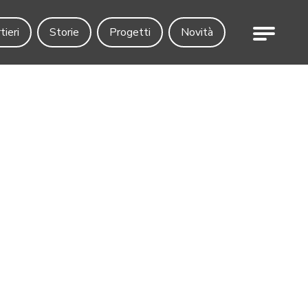
Menu
tieri
Storie
Progetti
Novità