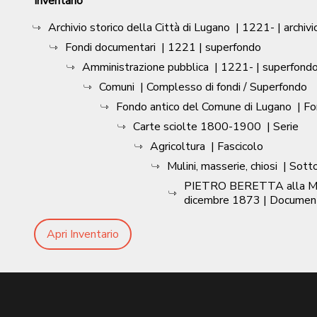
Inventario
Archivio storico della Città di Lugano
|
1221-
| archivi
Fondi documentari
|
1221
| superfondo
Amministrazione pubblica
|
1221-
| superfond
Comuni
| Complesso di fondi / Superfondo
Fondo antico del Comune di Lugano
| F
Carte sciolte 1800-1900
| Serie
Agricoltura
| Fascicolo
Mulini, masserie, chiosi
| Sott
PIETRO BERETTA alla Mun. 
dicembre 1873
| Documen
Apri Inventario