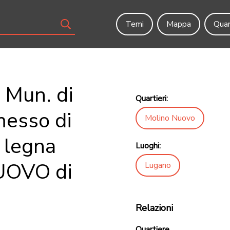
Temi
Mappa
Quar
 Mun. di
Quartieri:
messo di
Molino Nuovo
 legna
Luoghi:
UOVO di
Lugano
Relazioni
Quartiere