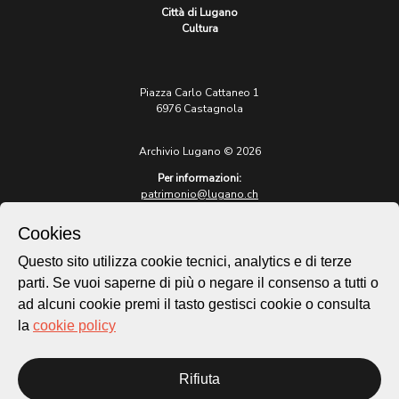
Città di Lugano
Cultura
Piazza Carlo Cattaneo 1
6976 Castagnola
Archivio Lugano © 2026
Per informazioni:
patrimonio@lugano.ch
t. +41 58 866 68 50
Cookies
Sito istituzionale:
lugano.ch
Questo sito utilizza cookie tecnici, analytics e di terze
parti. Se vuoi saperne di più o negare il consenso a tutti o
Cookie policy
ad alcuni cookie premi il tasto gestisci cookie o consulta
Privacy Policy
la
cookie policy
Credits
Homepage
Rifiuta
Temi
Mappa