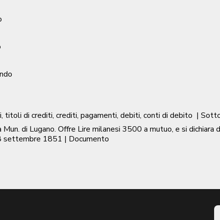
o
o
ondo
, titoli di crediti, crediti, pagamenti, debiti, conti di debito
| Sott
 di Lugano. Offre Lire milanesi 3500 a mutuo, e si dichiara disp
 settembre 1851
| Documento