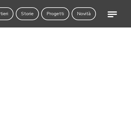
Menu
tieri
Storie
Progetti
Novità