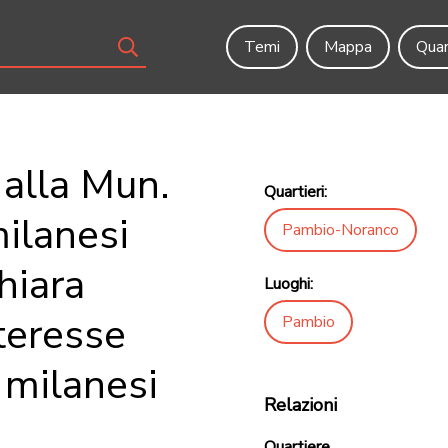
Temi
Mappa
Quar
lla Mun.
Quartieri:
milanesi
Pambio-Noranco
hiara
Luoghi:
nteresse
Pambio
e milanesi
Relazioni
Quartiere