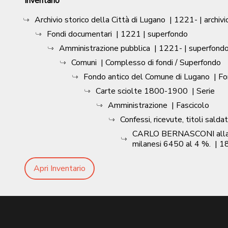
Inventario
Archivio storico della Città di Lugano
|
1221-
| archivi
Fondi documentari
|
1221
| superfondo
Amministrazione pubblica
|
1221-
| superfond
Comuni
| Complesso di fondi / Superfondo
Fondo antico del Comune di Lugano
| F
Carte sciolte 1800-1900
| Serie
Amministrazione
| Fascicolo
Confessi, ricevute, titoli saldati
CARLO BERNASCONI alla Mun.
milanesi 6450 al 4 %.
|
18
Apri Inventario