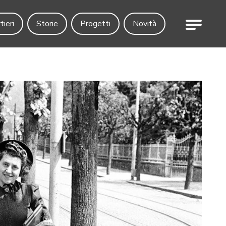
Menu
tieri
Storie
Progetti
Novità