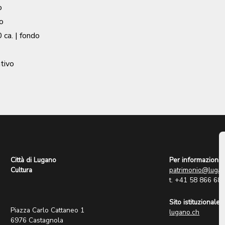
o
o
 ca.
| fondo
tivo
Città di Lugano
Per informazioni:
Cultura
patrimonio@lugan
t. +41 58 866 68
Sito istituzionale:
Piazza Carlo Cattaneo 1
lugano.ch
6976 Castagnola