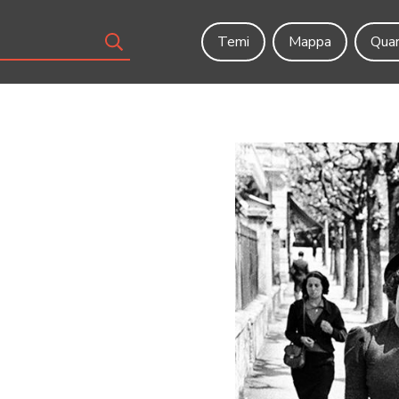
Temi
Mappa
Quar