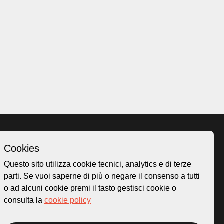
Cookies
Homepage
Questo sito utilizza cookie tecnici, analytics e di terze
o.ch
Temi
parti. Se vuoi saperne di più o negare il consenso a tutti
 50
Mappa
o ad alcuni cookie premi il tasto gestisci cookie o
Storie
consulta la
cookie policy
Novità
Progetti