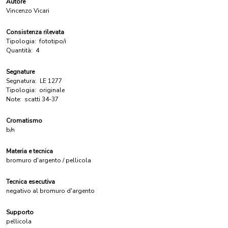
Autore
Vincenzo Vicari
Consistenza rilevata
Tipologia:
fototipo/i
Quantità:
4
Segnature
Segnatura:
LE 1277
Tipologia:
originale
Note:
scatti 34-37
Cromatismo
b/n
Materia e tecnica
bromuro d'argento / pellicola
Tecnica esecutiva
negativo al bromuro d'argento
Supporto
pellicola