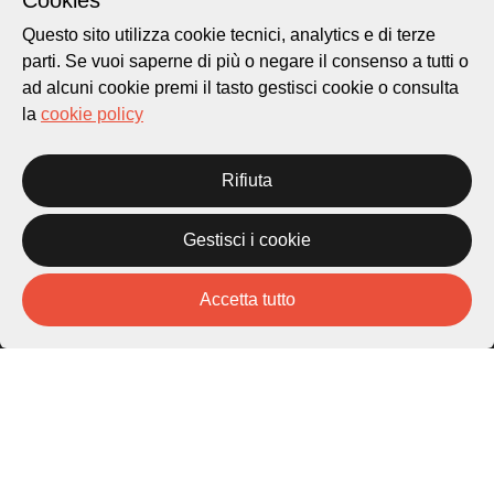
Cookies
Questo sito utilizza cookie tecnici, analytics e di terze
parti. Se vuoi saperne di più o negare il consenso a tutti o
ad alcuni cookie premi il tasto gestisci cookie o consulta
la
cookie policy
Città di Lugano
Rifiuta
Cultura
Gestisci i cookie
Piazza Carlo Cattaneo 1
6976 Castagnola
Accetta tutto
Archivio Lugano © 2026
Per informazioni:
patrimonio@lugano.ch
t. +41 58 866 68 50
Sito istituzionale:
lugano.ch