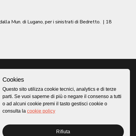
dalla Mun. di Lugano, per i sinistrati di Bedretto.
|
18
Cookies
Homepage
Questo sito utilizza cookie tecnici, analytics e di terze
o.ch
Temi
parti. Se vuoi saperne di più o negare il consenso a tutti
 50
Mappa
o ad alcuni cookie premi il tasto gestisci cookie o
Storie
consulta la
cookie policy
Novità
Progetti
Rifiuta