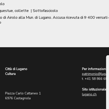
olo
 questue, collette
| Sottofascicolo
lo di Airolo alla Mun. di Lugano. Accusa ricevuta di fr 400 versati 
o
Città di Lugano
Per informazioni:
Cultura
patrimonio@lugan
t. +41 58 866 68
Sito istituzionale:
Piazza Carlo Cattaneo 1
lugano.ch
6976 Castagnola