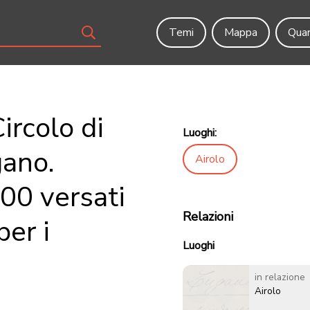
Temi
Mappa
Quar
ircolo di
Luoghi:
gano.
Airolo
400 versati
Relazioni
per i
Luoghi
in relazione
Airolo