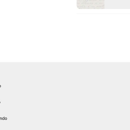
o
o
ondo