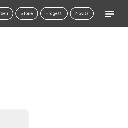
Menu
tieri
Storie
Progetti
Novità