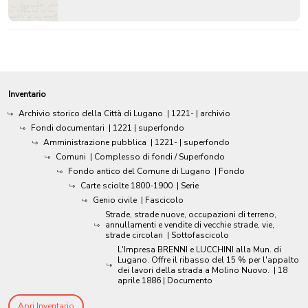
Inventario
Archivio storico della Città di Lugano
|
1221-
| archivio
Fondi documentari
|
1221
| superfondo
Amministrazione pubblica
|
1221-
| superfondo
Comuni
| Complesso di fondi / Superfondo
Fondo antico del Comune di Lugano
| Fondo
Carte sciolte 1800-1900
| Serie
Genio civile
| Fascicolo
Strade, strade nuove, occupazioni di terreno,
annullamenti e vendite di vecchie strade, vie,
strade circolari
| Sottofascicolo
L'Impresa BRENNI e LUCCHINI alla Mun. di
Lugano. Offre il ribasso del 15 % per l'appalto
dei lavori della strada a Molino Nuovo.
|
18
aprile 1886
| Documento
Apri Inventario