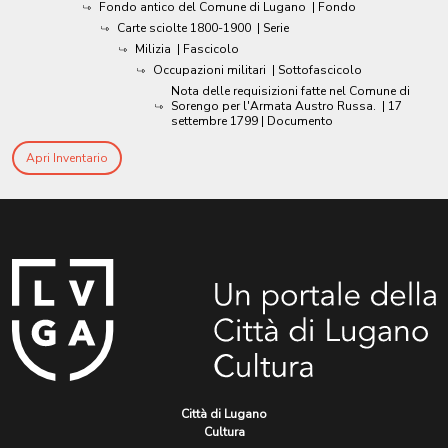
Fondo antico del Comune di Lugano
| Fondo
Carte sciolte 1800-1900
| Serie
Milizia
| Fascicolo
Occupazioni militari
| Sottofascicolo
Nota delle requisizioni fatte nel Comune di
Sorengo per l'Armata Austro Russa.
|
17
settembre 1799
| Documento
Apri Inventario
Città di Lugano
Cultura