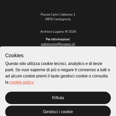
Piazza Carlo Cattaneo 1
6976 Castagnola
Archivio Lugano © 2026
Per informazioni:
patrimonio@lugano.ch
t. +41 58 866 68 50
Cookies
Sito istituzionale:
lugano.ch
Questo sito utilizza cookie tecnici, analytics e di terze
parti. Se vuoi saperne di più o negare il consenso a tutti o
Cookie policy
ad alcuni cookie premi il tasto gestisci cookie o consulta
Privacy Policy
la
cookie policy
Credits
Homepage
Rifiuta
Temi
Mappa
Storie
Gestisci i cookie
Novità