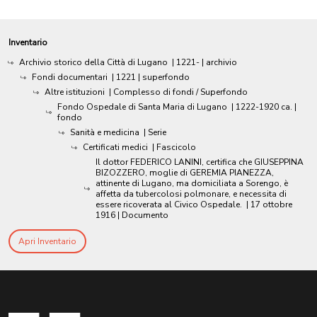
Inventario
Archivio storico della Città di Lugano
|
1221-
| archivio
Fondi documentari
|
1221
| superfondo
Altre istituzioni
| Complesso di fondi / Superfondo
Fondo Ospedale di Santa Maria di Lugano
|
1222-1920 ca.
|
fondo
Sanità e medicina
| Serie
Certificati medici
| Fascicolo
Il dottor FEDERICO LANINI, certifica che GIUSEPPINA
BIZOZZERO, moglie di GEREMIA PIANEZZA,
attinente di Lugano, ma domiciliata a Sorengo, è
affetta da tubercolosi polmonare, e necessita di
essere ricoverata al Civico Ospedale.
|
17 ottobre
1916
| Documento
Apri Inventario