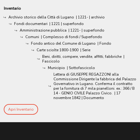
Inventario
Archivio storico della Città di Lugano
|
1221-
| archivio
Fondi documentari
|
1221
| superfondo
Amministrazione pubblica
|
1221-
| superfondo
Comuni
| Complesso di fondi / Superfondo
Fondo antico del Comune di Lugano
| Fondo
Carte sciolte 1800-1900
| Serie
Beni, diritti, compere, vendite, affitti, fabbriche
|
Fascicolo
Municipio
| Sottofascicolo
Lettera di GIUSEPPE REGAZZONI alla
Commissione Dirigente la fabbrica del Palazzo
Governativo in Lugano. Conferma il contratto
per la fornitura di 7 mila pianelloni. ex.: 366 / B
14 - GENIO CIVILE Palazzo Civico.
|
17
novembre 1842
| Documento
Apri Inventario