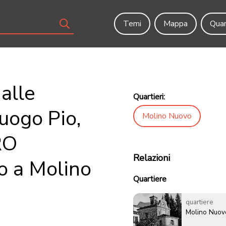
Temi
Mappa
Quar
 alle
Quartieri:
Luogo Pio,
Molino Nuovo
RO
Relazioni
 a Molino
Quartiere
quartiere
Molino Nuov