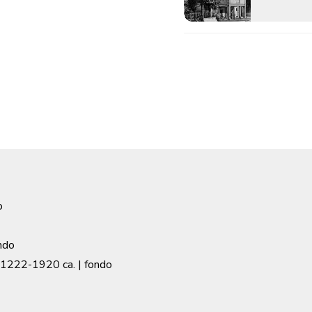
o
ndo
1222-1920 ca.
| fondo