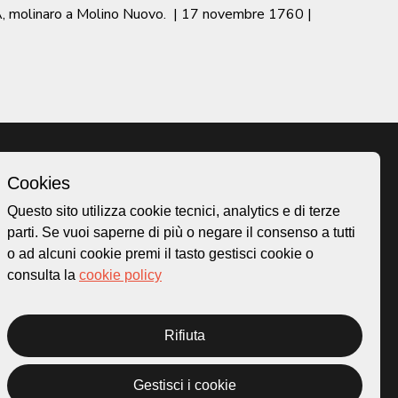
, molinaro a Molino Nuovo.
|
17 novembre 1760
|
Cookies
Homepage
Questo sito utilizza cookie tecnici, analytics e di terze
o.ch
Temi
parti. Se vuoi saperne di più o negare il consenso a tutti
 50
Mappa
o ad alcuni cookie premi il tasto gestisci cookie o
Storie
consulta la
cookie policy
Novità
Progetti
Rifiuta
Gestisci i cookie
rivacy Policy
Credits