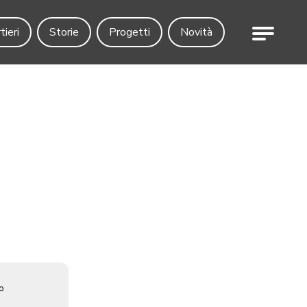
Menu
tieri
Storie
Progetti
Novità
o