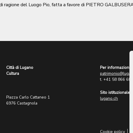
e, di ragione del Luogo Pio, fatta a favore di PIETRO GALBUSERA
Città di Lugano
Per informazioni:
Cultura
patrimonio@lugan
t. +41 58 866 68
Sito istituzionale:
Piazza Carlo Cattaneo 1
lugano.ch
6976 Castagnola
Cookie policy
P