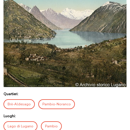
Quartieri:
Brè-Aldesago
Pambio-Noranco
Luoghi:
Lago di Lugano
Pambio