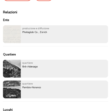
Relazioni
Ente
produzione e diffusione
Photoglob Co., Zürich
Quartiere
quartiere
Brè-Aldesago
quartiere
Pambio-Noranco
Luoghi