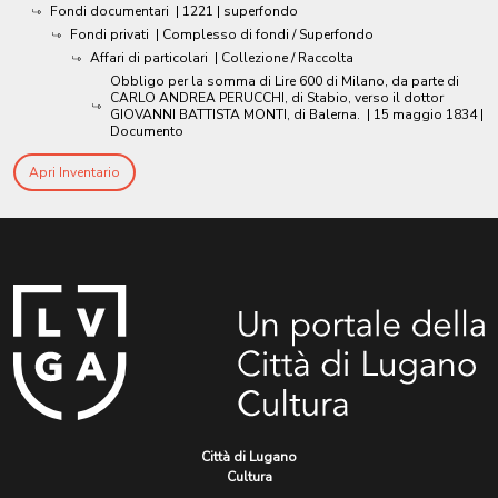
Fondi documentari
|
1221
| superfondo
Fondi privati
| Complesso di fondi / Superfondo
Affari di particolari
| Collezione / Raccolta
Obbligo per la somma di Lire 600 di Milano, da parte di
CARLO ANDREA PERUCCHI, di Stabio, verso il dottor
GIOVANNI BATTISTA MONTI, di Balerna.
|
15 maggio 1834
|
Documento
Apri Inventario
Città di Lugano
Cultura