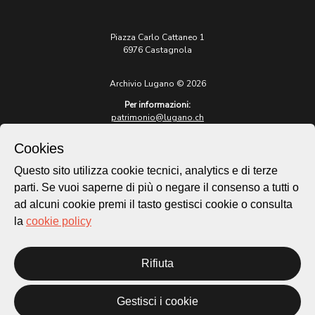
Piazza Carlo Cattaneo 1
6976 Castagnola
Archivio Lugano © 2026
Per informazioni:
patrimonio@lugano.ch
t. +41 58 866 68 50
Cookies
Sito istituzionale:
lugano.ch
Questo sito utilizza cookie tecnici, analytics e di terze
parti. Se vuoi saperne di più o negare il consenso a tutti o
Cookie policy
ad alcuni cookie premi il tasto gestisci cookie o consulta
Privacy Policy
la
cookie policy
Credits
Homepage
Rifiuta
Temi
Mappa
Storie
Gestisci i cookie
Novità