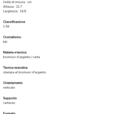
Unità di misura:
cm
Altezza:
21.7
Larghezza:
16.8
Classificazione
1.56
Cromatismo
b/n
Materia e tecnica
bromuro d'argento / carta
Tecnica esecutiva
stampa al bromuro d'argento
Orientamento
verticale
Supporto
cartaceo
Formato