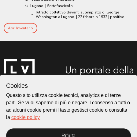
Lugano
| Sottofascicolo
Ritratto collettivo davanti al tempietto di George
Washington a Lugano
|
22 febbraio 1932
| positivo
Apri Inventario
Cookies
Questo sito utilizza cookie tecnici, analytics e di terze
parti. Se vuoi saperne di più o negare il consenso a tutti o
Città di Lugano
ad alcuni cookie premi il tasto gestisci cookie o consulta
Cultura
la
cookie policy
Piazza Carlo Cattaneo 1
Rifiuta