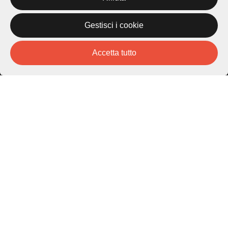
6976 Castagnola
Gestisci i cookie
Archivio Lugano © 2026
Per informazioni:
Accetta tutto
patrimonio@lugano.ch
t. +41 58 866 68 50
Sito istituzionale:
lugano.ch
Cookie policy
Privacy Policy
Credits
Homepage
Temi
Mappa
Storie
Novità
Progetti