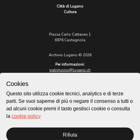
Città di Lugano
Cultura
Piazza Carlo Cattaneo 1
6976 Castagnola
Archivio Lugano © 2026
Per informazioni:
patrimonio@lugano.ch
t. +41 58 866 68 50
Cookies
Sito istituzionale:
lugano.ch
Questo sito utilizza cookie tecnici, analytics e di terze
parti. Se vuoi saperne di più o negare il consenso a tutti o
Cookie policy
ad alcuni cookie premi il tasto gestisci cookie o consulta
Privacy Policy
la
cookie policy
Credits
Homepage
Rifiuta
Temi